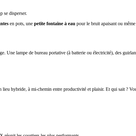
p se disperser.
antes
en pots, une
petite fontaine à eau
pour le bruit apaisant ou mêm
age. Une lampe de bureau portative (à batterie ou électricité), des gui
ieu hybride, à mi-chemin entre productivité et plaisir. Et qui sait ? Vo
réunit les courtiers les plus performants.